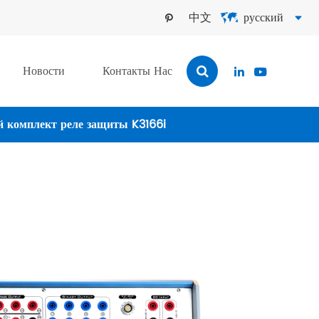
中文
русский



Новости
Контакты Нас


 комплект реле защиты K3166i