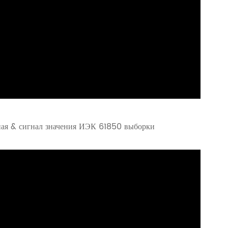
ная & сигнал значения ИЭК 61850 выборки