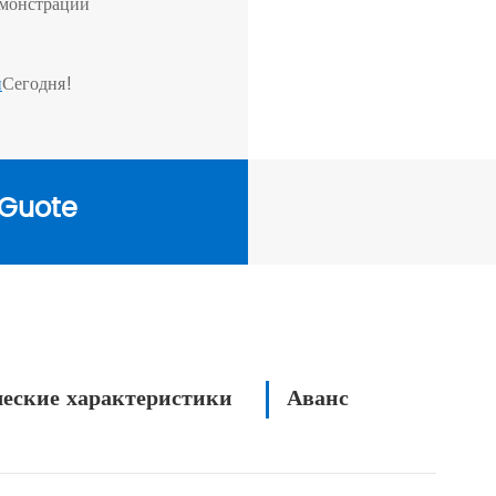
емонстрации
и
Сегодня!
Guote
еские характеристики
Аванс