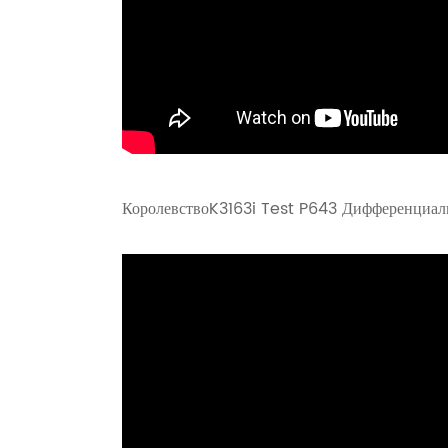
Королевство
K3163i Test P643 Дифференциал