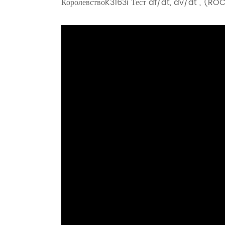
Королевство
K3163i Тест df/dt, dv/dt , (RO