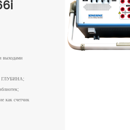
66i
и выходами
 и ГЛУБИНА;
иблиотек;
е как счетчик