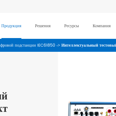
Продукция
Решения
Ресурсы
Компания
ифровой подстанции IEC61850
Интеллектуальный тестовый
ый
кт