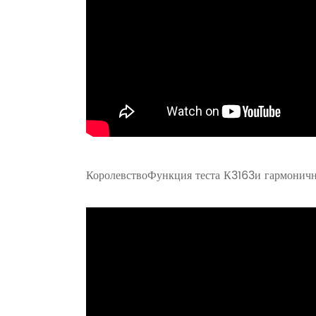
Королевство
Функция теста К3163и гармонич