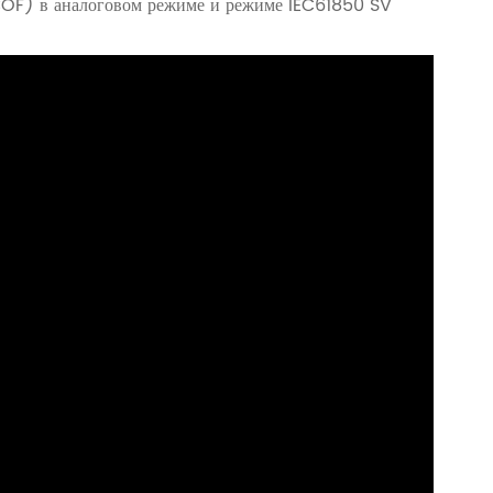
COF) в аналоговом режиме и режиме IEC61850 SV