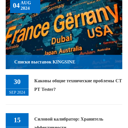
AUG
04
2024
Списки выставок KINGSINE
30
Каковы общие технические проблемы CT
PT Tester?
SEP 2024
15
Силовой калибратор: Хранитель
эффективности